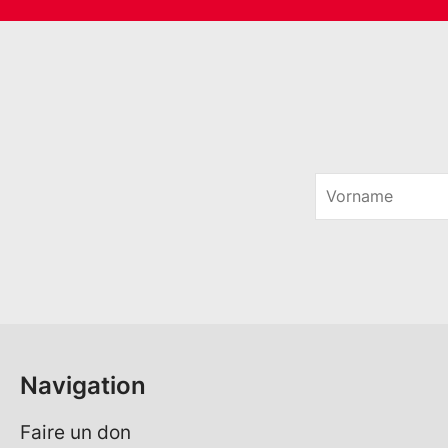
V
o
r
n
a
m
e
*
Navigation
Faire un don