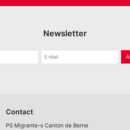
Newsletter
E
A
-
M
a
i
l
*
Contact
PS Migrante-s Canton de Berne