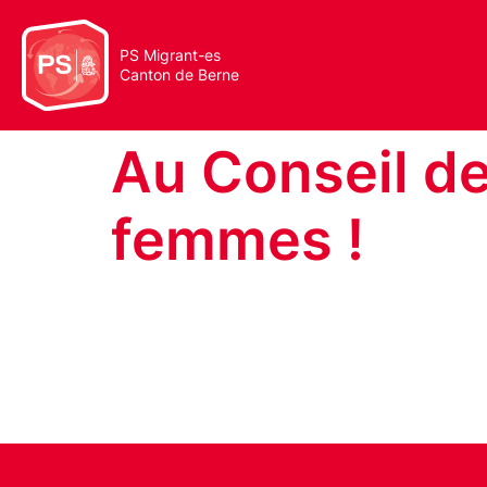
PS Migrant-es
Canton de Berne
Au Conseil de
femmes !