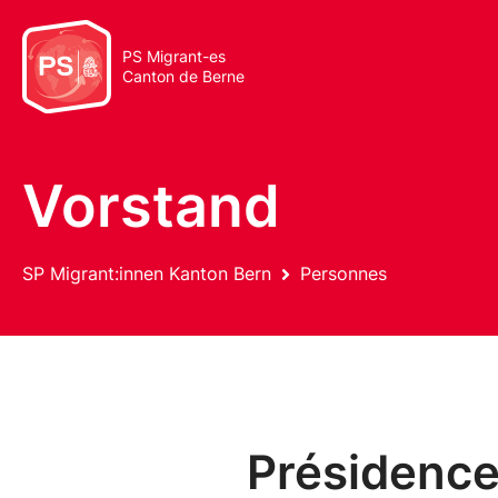
PS Migrant-es
Canton de Berne
Vorstand
SP Migrant:innen Kanton Bern
Personnes
SP Migrant:innen Kanton Ber
Présidenc