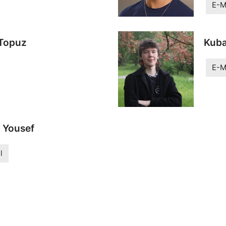
E-M
Topuz
Kuba
E-M
n Yousef
l