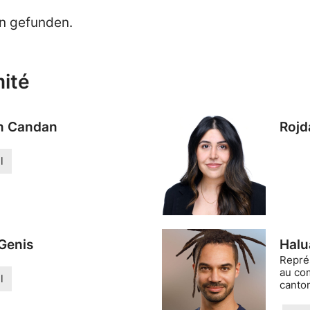
n gefunden.
ité
n Candan
Rojd
l
 Genis
Halu
Repré
au co
l
canto