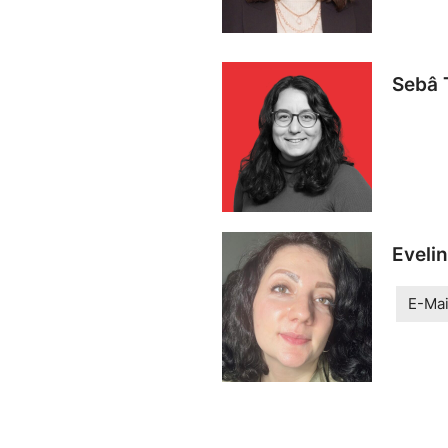
Sebâ 
Eveli
E-Mai